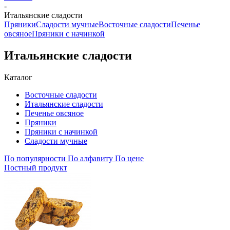
-
Итальянские сладости
Пряники
Сладости мучные
Восточные сладости
Печенье
овсяное
Пряники с начинкой
Итальянские сладости
Каталог
Восточные сладости
Итальянские сладости
Печенье овсяное
Пряники
Пряники с начинкой
Сладости мучные
По популярности
По алфавиту
По цене
Постный продукт