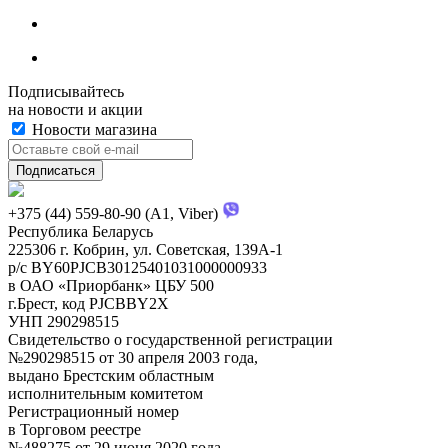
Подписывайтесь
на новости и акции
Новости магазина
+375 (44) 559-80-90 (A1, Viber)
Республика Беларусь
225306 г. Кобрин, ул. Советская, 139А-1
р/с BY60PJCB30125401031000000933
в ОАО «Приорбанк» ЦБУ 500
г.Брест, код PJCBBY2X
УНП 290298515
Свидетельство о государственной регистрации
№290298515 от 30 апреля 2003 года,
выдано Брестским областным
исполнительным комитетом
Регистрационный номер
в Торговом реестре
№488275 от 29 июня 2020 года.