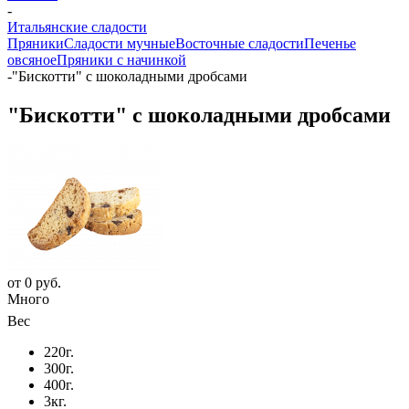
-
Итальянские сладости
Пряники
Сладости мучные
Восточные сладости
Печенье
овсяное
Пряники с начинкой
-
"Бискотти" с шоколадными дробсами
"Бискотти" с шоколадными дробсами
от
0 руб.
Много
Вес
220г.
300г.
400г.
3кг.