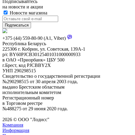
Подписывайтесь
на новости и акции
Новости магазина
+375 (44) 559-80-90 (A1, Viber)
Республика Беларусь
225306 г. Кобрин, ул. Советская, 139А-1
р/с BY60PJCB30125401031000000933
в ОАО «Приорбанк» ЦБУ 500
г.Брест, код PJCBBY2X
УНП 290298515
Свидетельство о государственной регистрации
№290298515 от 30 апреля 2003 года,
выдано Брестским областным
исполнительным комитетом
Регистрационный номер
в Торговом реестре
№488275 от 29 июня 2020 года.
2026 © ООО "Лодисс"
Компания
Информация