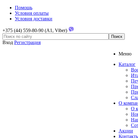
Помощь
Условия оплаты
Условия доставки
+375 (44) 559-80-90 (A1, Viber)
Вход
Регистрация
Меню
Каталог
Во
Ита
Печ
Пр
Пр
Сл
О компа
О 
Но
На
Со
Акции
Контакт