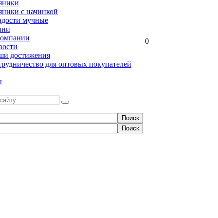
яники
яники с начинкой
адости мучные
нии
компании
0
вости
ши достижения
трудничество для оптовых покупателей
ы