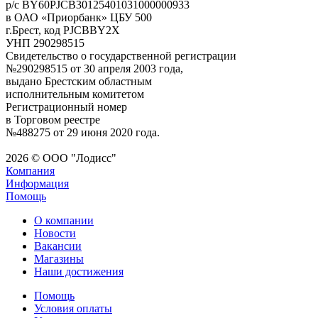
р/с BY60PJCB30125401031000000933
в ОАО «Приорбанк» ЦБУ 500
г.Брест, код PJCBBY2X
УНП 290298515
Свидетельство о государственной регистрации
№290298515 от 30 апреля 2003 года,
выдано Брестским областным
исполнительным комитетом
Регистрационный номер
в Торговом реестре
№488275 от 29 июня 2020 года.
2026 © ООО "Лодисс"
Компания
Информация
Помощь
О компании
Новости
Вакансии
Магазины
Наши достижения
Помощь
Условия оплаты