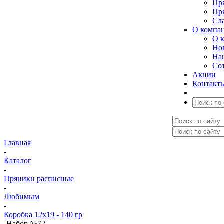
Пр
Пр
Сл
О компа
О 
Но
На
Со
Акции
Контакт
Главная
-
Каталог
-
Пряники расписные
-
Любимым
-
Коробка 12x19 - 140 гр
-
Набор №72