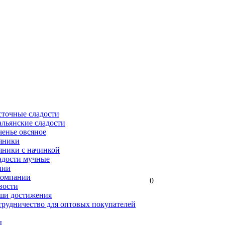
сточные сладости
льянские сладости
енье овсяное
яники
яники с начинкой
адости мучные
нии
компании
0
вости
ши достижения
трудничество для оптовых покупателей
ы