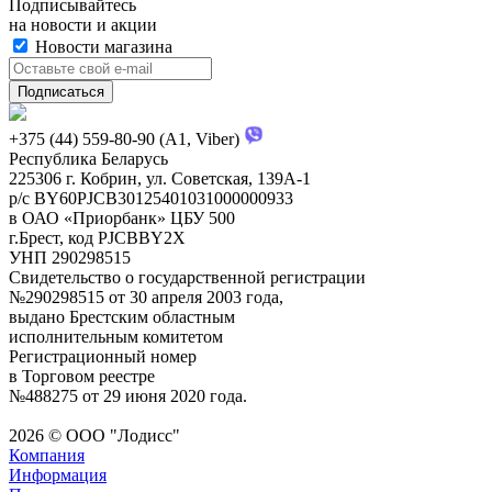
Подписывайтесь
на новости и акции
Новости магазина
+375 (44) 559-80-90 (A1, Viber)
Республика Беларусь
225306 г. Кобрин, ул. Советская, 139А-1
р/с BY60PJCB30125401031000000933
в ОАО «Приорбанк» ЦБУ 500
г.Брест, код PJCBBY2X
УНП 290298515
Свидетельство о государственной регистрации
№290298515 от 30 апреля 2003 года,
выдано Брестским областным
исполнительным комитетом
Регистрационный номер
в Торговом реестре
№488275 от 29 июня 2020 года.
2026 © ООО "Лодисс"
Компания
Информация