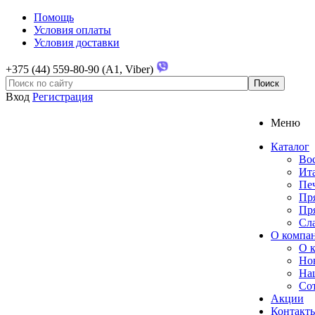
Помощь
Условия оплаты
Условия доставки
+375 (44) 559-80-90 (A1, Viber)
Вход
Регистрация
Меню
Каталог
Во
Ита
Печ
Пр
Пр
Сл
О компа
О 
Но
На
Со
Акции
Контакт