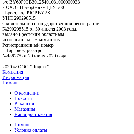
р/с BY60PJCB30125401031000000933
в ОАО «Приорбанк» ЦБУ 500
г.Брест, код PJCBBY2X
УНП 290298515
Свидетельство о государственной регистрации
№290298515 от 30 апреля 2003 года,
выдано Брестским областным
исполнительным комитетом
Регистрационный номер
в Торговом реестре
№488275 от 29 июня 2020 года.
2026 © ООО "Лодисс"
Компания
Информация
Помощь
О компании
Новости
Вакансии
Магазины
Наши достижения
Помощь
Условия оплаты