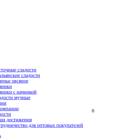
сточные сладости
льянские сладости
енье овсяное
яники
яники с начинкой
адости мучные
нии
компании
0
вости
ши достижения
трудничество для оптовых покупателей
ы