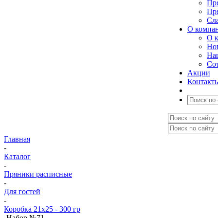
Пр
Пр
Сл
О компа
О 
Но
На
Со
Акции
Контакт
Главная
-
Каталог
-
Пряники расписные
-
Для гостей
-
Коробка 21x25 - 300 гр
-
Набор №71