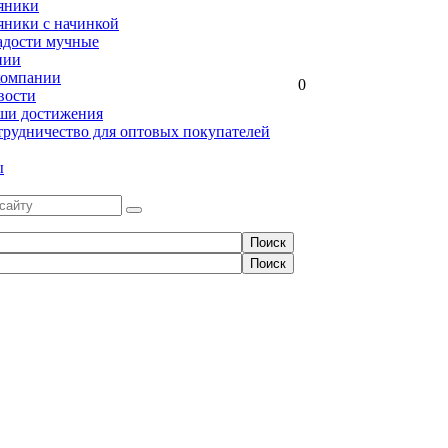
яники
яники с начинкой
адости мучные
нии
компании
0
вости
ши достижения
трудничество для оптовых покупателей
ы