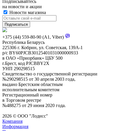
Подписывайтесь
на новости и акции
Новости магазина
+375 (44) 559-80-90 (A1, Viber)
Республика Беларусь
225306 г. Кобрин, ул. Советская, 139А-1
р/с BY60PJCB30125401031000000933
в ОАО «Приорбанк» ЦБУ 500
г.Брест, код PJCBBY2X
УНП 290298515
Свидетельство о государственной регистрации
№290298515 от 30 апреля 2003 года,
выдано Брестским областным
исполнительным комитетом
Регистрационный номер
в Торговом реестре
№488275 от 29 июня 2020 года.
2026 © ООО "Лодисс"
Компания
Информация