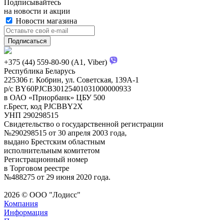
Подписывайтесь
на новости и акции
Новости магазина
+375 (44) 559-80-90 (A1, Viber)
Республика Беларусь
225306 г. Кобрин, ул. Советская, 139А-1
р/с BY60PJCB30125401031000000933
в ОАО «Приорбанк» ЦБУ 500
г.Брест, код PJCBBY2X
УНП 290298515
Свидетельство о государственной регистрации
№290298515 от 30 апреля 2003 года,
выдано Брестским областным
исполнительным комитетом
Регистрационный номер
в Торговом реестре
№488275 от 29 июня 2020 года.
2026 © ООО "Лодисс"
Компания
Информация