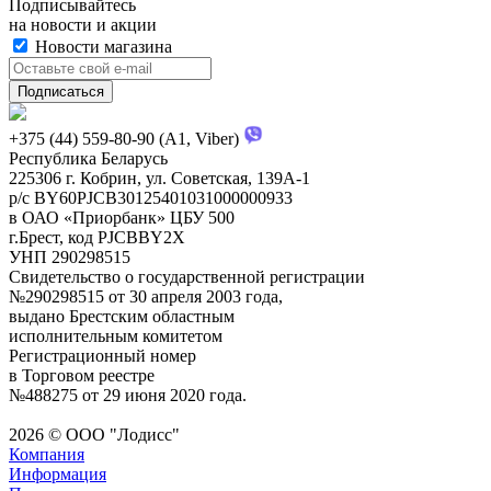
Подписывайтесь
на новости и акции
Новости магазина
+375 (44) 559-80-90 (A1, Viber)
Республика Беларусь
225306 г. Кобрин, ул. Советская, 139А-1
р/с BY60PJCB30125401031000000933
в ОАО «Приорбанк» ЦБУ 500
г.Брест, код PJCBBY2X
УНП 290298515
Свидетельство о государственной регистрации
№290298515 от 30 апреля 2003 года,
выдано Брестским областным
исполнительным комитетом
Регистрационный номер
в Торговом реестре
№488275 от 29 июня 2020 года.
2026 © ООО "Лодисс"
Компания
Информация