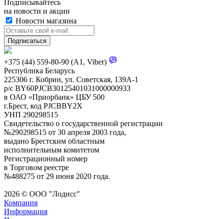
Подписывайтесь
на новости и акции
Новости магазина
+375 (44) 559-80-90 (A1, Viber)
Республика Беларусь
225306 г. Кобрин, ул. Советская, 139А-1
р/с BY60PJCB30125401031000000933
в ОАО «Приорбанк» ЦБУ 500
г.Брест, код PJCBBY2X
УНП 290298515
Свидетельство о государственной регистрации
№290298515 от 30 апреля 2003 года,
выдано Брестским областным
исполнительным комитетом
Регистрационный номер
в Торговом реестре
№488275 от 29 июня 2020 года.
2026 © ООО "Лодисс"
Компания
Информация