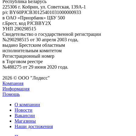
Республика Беларусь
225306 г. Кобрин, ул. Советская, 139А-1
р/с BY60PJCB30125401031000000933
в ОАО «Приорбанк» ЦБУ 500
г.Брест, код PJCBBY2X
УНП 290298515
Свидетельство о государственной регистрации
№290298515 от 30 апреля 2003 года,
выдано Брестским областным
исполнительным комитетом
Регистрационный номер
в Торговом реестре
№488275 от 29 июня 2020 года.
2026 © ООО "Лодисс"
Компания
Информация
Помощь
О компании
Новости
Вакансии
Магазины
Наши достижения