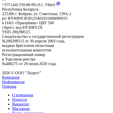
+375 (44) 559-80-90 (A1, Viber)
Республика Беларусь
225306 г. Кобрин, ул. Советская, 139А-1
р/с BY60PJCB30125401031000000933
в ОАО «Приорбанк» ЦБУ 500
г.Брест, код PJCBBY2X
УНП 290298515
Свидетельство о государственной регистрации
№290298515 от 30 апреля 2003 года,
выдано Брестским областным
исполнительным комитетом
Регистрационный номер
в Торговом реестре
№488275 от 29 июня 2020 года.
2026 © ООО "Лодисс"
Компания
Информация
Помощь
О компании
Новости
Вакансии
Магазины