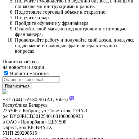
Получите Руководство по ведению бизнеса, с полными
пошаговыми инструкциями к работе.
Подготовьте торговый объект к открытию.
Получите товар.
Пройдите обучение у франчайзера.
Откройте свой магазин под контролем и с помощью
франчайзера.
Продолжайте работу и получайте свой доход, пользуясь
поддержкой и помощью франчайзера в текущих
вопросах.
Подписывайтесь
на новости и акции
Новости магазина
+375 (44) 559-80-90 (A1, Viber)
Республика Беларусь
225306 г. Кобрин, ул. Советская, 139А-1
р/с BY60PJCB30125401031000000933
в ОАО «Приорбанк» ЦБУ 500
г.Брест, код PJCBBY2X
УНП 290298515
Свидетельство о государственной регистрации