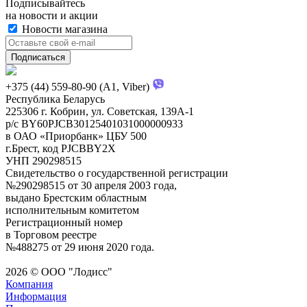
Подписывайтесь
на новости и акции
Новости магазина
+375 (44) 559-80-90 (A1, Viber)
Республика Беларусь
225306 г. Кобрин, ул. Советская, 139А-1
р/с BY60PJCB30125401031000000933
в ОАО «Приорбанк» ЦБУ 500
г.Брест, код PJCBBY2X
УНП 290298515
Свидетельство о государственной регистрации
№290298515 от 30 апреля 2003 года,
выдано Брестским областным
исполнительным комитетом
Регистрационный номер
в Торговом реестре
№488275 от 29 июня 2020 года.
2026 © ООО "Лодисс"
Компания
Информация