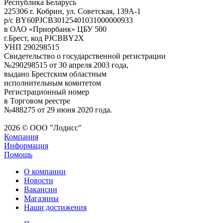
Республика Беларусь
225306 г. Кобрин, ул. Советская, 139А-1
р/с BY60PJCB30125401031000000933
в ОАО «Приорбанк» ЦБУ 500
г.Брест, код PJCBBY2X
УНП 290298515
Свидетельство о государственной регистрации
№290298515 от 30 апреля 2003 года,
выдано Брестским областным
исполнительным комитетом
Регистрационный номер
в Торговом реестре
№488275 от 29 июня 2020 года.
2026 © ООО "Лодисс"
Компания
Информация
Помощь
О компании
Новости
Вакансии
Магазины
Наши достижения